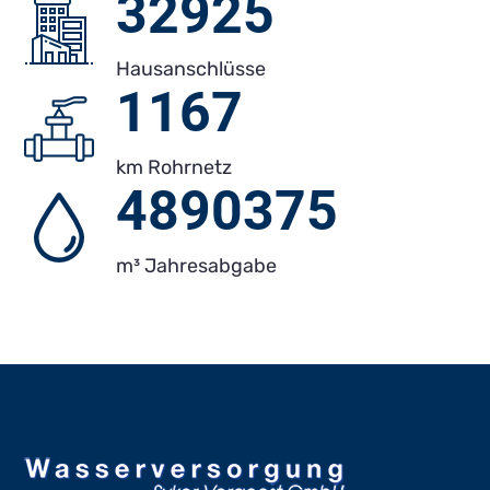
34.841
Hausanschlüsse
1.235
km Rohrnetz
5.175.000
m³ Jahresabgabe