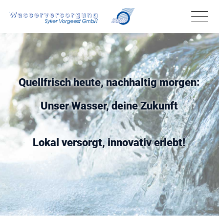
--> -->
Quellfrisch heute, nachhaltig morgen:
Unser Wasser, deine Zukunft
Lokal versorgt, innovativ erlebt!